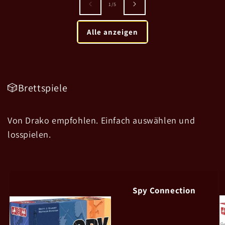
von
1
/
5
Alle anzeigen
🎲Brettspiele
Von Drako empfohlen. Einfach auswählen und
losspielen.
Spy Connection