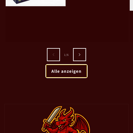
von
1
/
6
Alle anzeigen