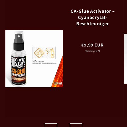
CA-Glue Activator –
Cyanacrylat-
Beschleuniger
Normaler
€9,99 EUR
Grundpreis
Preis
€333,00/l