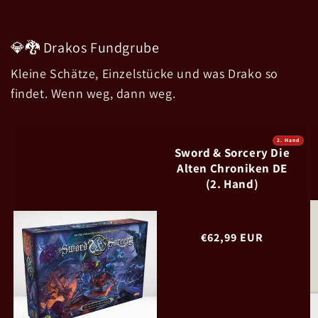
💎🐉 Drakos Fundgrube
Kleine Schätze, Einzelstücke und was Drako so
findet. Wenn weg, dann weg.
2. Hand
Sword & Sorcery Die
Alten Chroniken DE
(2. Hand)
Normaler
€62,99 EUR
Preis