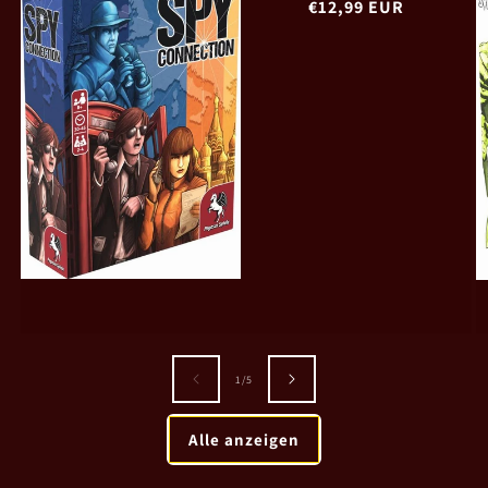
Normaler
€12,99 EUR
Preis
von
1
/
5
Alle anzeigen